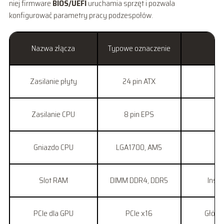
niej firmware
BIOS/UEFI
uruchamia sprzęt i pozwala
konfigurować parametry pracy podzespołów.
Nazwa złącza
Typowe oznaczenie
Zasilanie płyty
24 pin ATX
Z
Zasilanie CPU
8 pin EPS
Gniazdo CPU
LGA1700, AM5
Slot RAM
DIMM DDR4, DDR5
Insta
PCIe dla GPU
PCIe x16
Główn