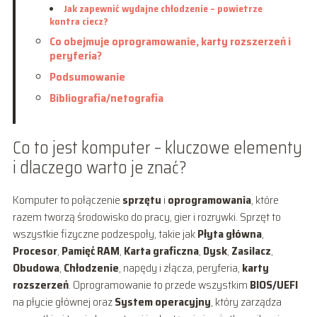
Jak zapewnić wydajne chłodzenie – powietrze
kontra ciecz?
Co obejmuje oprogramowanie, karty rozszerzeń i
peryferia?
Podsumowanie
Bibliografia/netografia
Co to jest komputer – kluczowe elementy
i dlaczego warto je znać?
Komputer to połączenie
sprzętu
i
oprogramowania
, które
razem tworzą środowisko do pracy, gier i rozrywki. Sprzęt to
wszystkie fizyczne podzespoły, takie jak
Płyta główna
,
Procesor
,
Pamięć RAM
,
Karta graficzna
,
Dysk
,
Zasilacz
,
Obudowa
,
Chłodzenie
, napędy i złącza, peryferia,
karty
rozszerzeń
. Oprogramowanie to przede wszystkim
BIOS/UEFI
na płycie głównej oraz
System operacyjny
, który zarządza