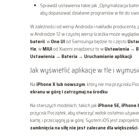
Sprawdź ustawienia takie jak „Optymalizacja bater
aby dopasować działanie programów w tle do swoi
W zależności od wersji Androida i nakładki producenta,
w Androidzie 12 w czystej wersji ścieżka może wygląda
baterii
, w
One UI
od Samsunga będzie to często
Ustaw
tle
, w
MIUI
od Xiaomi znajdziesz to w
Ustawienia → Ba
Ustawienia → Bateria → Uruchamianie aplikacji
.
Jak wyświetlić aplikacje w tle i wymus
Na
iPhone X lub nowszym
, który nie ma przycisku Po
ekranu w górę i zatrzymaj na środku
Na starszych modelach, takich jak
iPhone SE, iPhone 8
przycisk Początek, aby otworzyć widok ostatnio używan
kartę, i przeciągnij ją w górę. System iOS jest zaproje
zamknięcia na siłę nie jest zalecane dla większości 