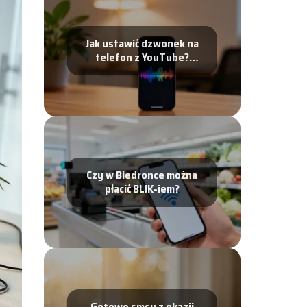
Jak ustawić dzwonek na
telefon z YouTube?
Poradnik krok po kroku
Czy w Biedronce można
płacić BLIK-iem?
Gotowe smsy z okazji