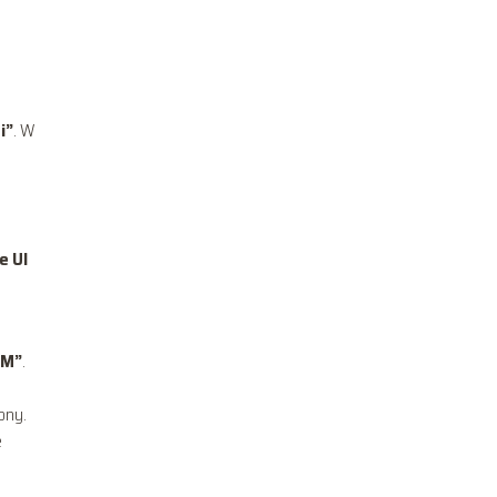
i”
. W
e UI
AM”
.
ony.
e