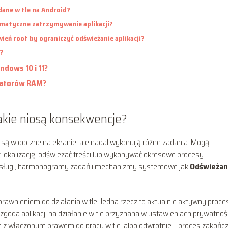
 dane w tle na Android?
tomatyczne zatrzymywanie aplikacji?
wień root by ograniczyć odświeżanie aplikacji?
?
indows 10 i 11?
izatorów RAM?
i jakie niosą konsekwencje?
e są widoczne na ekranie, ale nadal wykonują różne zadania. Mogą
lokalizację, odświeżać treści lub wykonywać okresowe procesy
, usługi, harmonogramy zadań i mechanizmy systemowe jak
Odświeżan
wnieniem do działania w tle. Jedna rzecz to aktualnie aktywny proces
o zgoda aplikacji na działanie w tle przyznana w ustawieniach prywatnośc
ale z włączonym prawem do pracy w tle, albo odwrotnie – proces zakońc