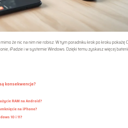
 mimo że nic na nim nie robisz. W tym poradniku krok po kroku pokażę Ci
honie, iPadzie i w systemie Windows. Dzięki temu zyskasz więcej baterii
niosą konsekwencje?
zużycie RAM na Android?
zamknięcie na iPhone?
dows 10 i 11?