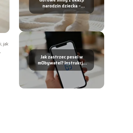
narodzin dziecka –
najpiękniejsze życzenia
, jak
,
Jak zastrzec pesel w
mObywatel? Instrukcja
krok po kroku