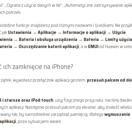
ii”, „Ogranicz użycie danych w tle”, „Automatyczne zatrzymywanie aplika
ch potrzeb.
 podobne funkcje znajdziesz pod różnymi nazwami i ścieżkami. Na przyk
ć jak
Ustawienia → Aplikacje → Informacje o aplikacji → Użycie
ienia → Bateria i obsługa urządzenia → Bateria → Limity użyci
teria → Oszczędzanie baterii aplikacji
, a w
EMUI
od Huawei w sekc
ić ich zamknięcie na iPhone?
czątek, wywołasz przełącznik aplikacji gestem:
przesuń palcem od do
 i starsze oraz iPod touch
, użyj fizycznego przycisku: naciśnij dwukr
ych aplikacji. Następnie przesuń palcem po ekranie, aby znaleźć właśc
ktowany tak, by samodzielnie zarządzać pamięcią, dlatego
wymuszanie
aplikacji
, poza sytuacjami awarii.