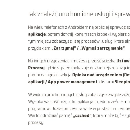
Jak znaleźć uruchomione usługi i spra
Na wielu telefonach z Androidem najprościej sprawdzis
aplikacje
, potem dotknij ikonę trzech kropek i wybierz 
tym miejscu zobaczysz listę procesów i usług, które akt
przyciskiem
„Zatrzymaj” / „Wymuś zatrzymanie”
.
Na innych urządzeniach możesz przejść ścieżką
Ustawi
Procesy
, gdzie system pokazuje dokładniejsze zużyci
pomocna będzie sekcja
Opieka nad urządzeniem (Dev
aplikacji / App power management
z listami
Sleepi
W widoku uruchomionych usług zobaczysz zwykle zuży
Wysoka wartość przy kilku aplikacjach jednocześnie m
programów. Udział procesora w tle w postaci procentów
Warto odróżniać pamięć
„cached”
, która może być szy
procesy.