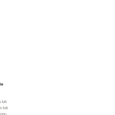
ie
 lub
i lub
zony,