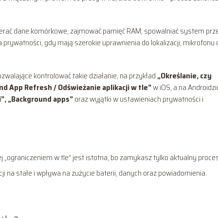
 pobierać dane komórkowe, zajmować pamięć RAM, spowalniać system prz
prywatności, gdy mają szerokie uprawnienia do lokalizacji, mikrofonu 
walające kontrolować takie działanie, na przykład
„Określanie, czy
d App Refresh / Odświeżanie aplikacji w tle”
w iOS, a na Androidzi
ii”, „Background apps”
oraz wyjątki w ustawieniach prywatności i
j „ograniczeniem w tle” jest istotna, bo zamykasz tylko aktualny proces
cji na stałe i wpływa na zużycie baterii, danych oraz powiadomienia.