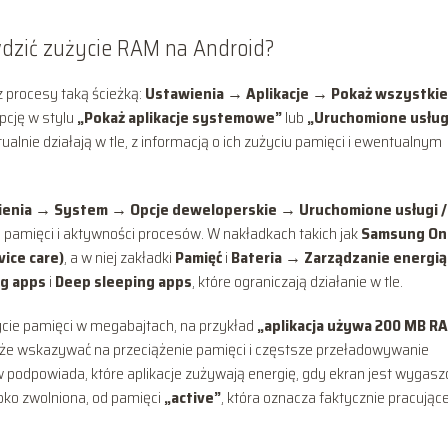
wdzić zużycie RAM na Android?
z procesy taką ścieżką:
Ustawienia → Aplikacje → Pokaż wszystkie
opcję w stylu
„Pokaż aplikacje systemowe”
lub
„Uruchomione usług
ualnie działają w tle, z informacją o ich zużyciu pamięci i ewentualnym
enia → System → Opcje deweloperskie → Uruchomione usługi /
e pamięci i aktywności procesów. W nakładkach takich jak
Samsung On
ice care)
, a w niej zakładki
Pamięć
i
Bateria → Zarządzanie energią
ng apps
i
Deep sleeping apps
, które ograniczają działanie w tle.
cie pamięci w megabajtach, na przykład
„aplikacja używa 200 MB R
oże wskazywać na przeciążenie pamięci i częstsze przeładowywanie
 podpowiada, które aplikacje zużywają energię, gdy ekran jest wygasz
bko zwolniona, od pamięci
„active”
, która oznacza faktycznie pracując