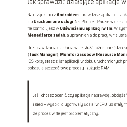
Jak sprawdzić działające aplikacje w
Na urządzeniu z
Androidem
sprawdzisz aplikacje dział
lub
Uruchomione usługi
. Na iPhonie i iPadzie widzisz
tle kontrolujesz w
Odświeżaniu aplikacji w tle
. W sy
Menedżerze zadań
, a uprawnienia do pracy w tle ust
Do sprawdzania działania w tle służą różne narzędzi
(Task Manager)
,
Monitor zasobów (Resource Moni
iOS korzystasz z list aplikacji, widoku uruchomionych 
pokazują szczegółowe procesy i zużycie RAM.
Jeśli chcesz ocenić, czy aplikacja naprawdę „obciąż
i sieci – wysoki, długotrwały udział w CPU lub stały 
że proces w tle jest problematyczny.