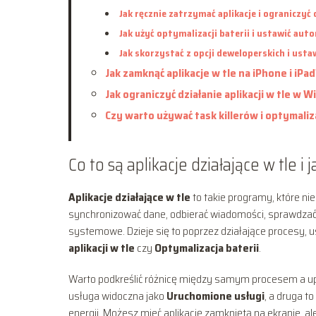
Jak ręcznie zatrzymać aplikacje i ograniczyć
Jak użyć optymalizacji baterii i ustawić au
Jak skorzystać z opcji deweloperskich i usta
Jak zamknąć aplikacje w tle na iPhone i iPad
Jak ograniczyć działanie aplikacji w tle w W
Czy warto używać task killerów i optymal
Co to są aplikacje działające w tle 
Aplikacje działające w tle
to takie programy, które ni
synchronizować dane, odbierać wiadomości, sprawdzać 
systemowe. Dzieje się to poprzez działające procesy
aplikacji w tle
czy
Optymalizacja baterii
.
Warto podkreślić różnicę między samym procesem a upra
usługa widoczna jako
Uruchomione usługi
, a druga t
energii. Możesz mieć aplikację zamkniętą na ekranie, 