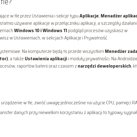
 tle?
ające w tle przez Ustawienia i sekcje typu
Aplikacje
,
Menadżer aplikac
 ostatnio używane aplikacje w przełączniku aplikacji, a szczegóły działan
stemach
Windows 10 i Windows 11
podgląd procesów uzyskasz w
awisz w Ustawieniach, w sekcjach Aplikacje i Prywatność.
a systemowe. Na komputerze będą to przede wszystkim
Menedżer zad
tor)
, a także
Ustawienia aplikacji
i moduły prywatności. Na Androidzie
procesów, raportów baterii oraz czasem z
narzędzi deweloperskich
, k
a” urządzenie w tle, zwróć uwagę jednocześnie na użycie CPU, pamięci 
transfer danych przy niewielkim korzystaniu z aplikacji to typowy sygnał