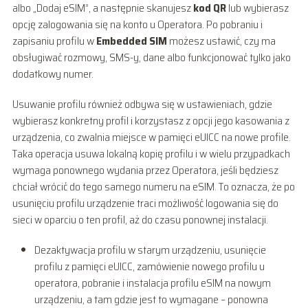
albo „Dodaj eSIM”, a następnie skanujesz
kod QR
lub wybierasz
opcję zalogowania się na konto u Operatora. Po pobraniu i
zapisaniu profilu w
Embedded SIM
możesz ustawić, czy ma
obsługiwać rozmowy, SMS-y, dane albo funkcjonować tylko jako
dodatkowy numer.
Usuwanie profilu również odbywa się w ustawieniach, gdzie
wybierasz konkretny profil i korzystasz z opcji jego kasowania z
urządzenia, co zwalnia miejsce w pamięci eUICC na nowe profile.
Taka operacja usuwa lokalną kopię profilu i w wielu przypadkach
wymaga ponownego wydania przez Operatora, jeśli będziesz
chciał wrócić do tego samego numeru na eSIM. To oznacza, że po
usunięciu profilu urządzenie traci możliwość logowania się do
sieci w oparciu o ten profil, aż do czasu ponownej instalacji.
Dezaktywacja profilu w starym urządzeniu, usunięcie
profilu z pamięci eUICC, zamówienie nowego profilu u
operatora, pobranie i instalacja profilu eSIM na nowym
urządzeniu, a tam gdzie jest to wymagane – ponowna