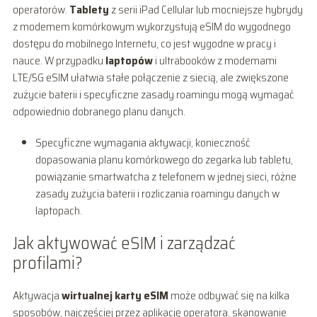
operatorów.
Tablety
z serii iPad Cellular lub mocniejsze hybrydy
z modemem komórkowym wykorzystują eSIM do wygodnego
dostępu do mobilnego Internetu, co jest wygodne w pracy i
nauce. W przypadku
laptopów
i ultrabooków z modemami
LTE/5G eSIM ułatwia stałe połączenie z siecią, ale zwiększone
zużycie baterii i specyficzne zasady roamingu mogą wymagać
odpowiednio dobranego planu danych.
Specyficzne wymagania aktywacji, konieczność
dopasowania planu komórkowego do zegarka lub tabletu,
powiązanie smartwatcha z telefonem w jednej sieci, różne
zasady zużycia baterii i rozliczania roamingu danych w
laptopach.
Jak aktywować eSIM i zarządzać
profilami?
Aktywacja
wirtualnej karty eSIM
może odbywać się na kilka
sposobów, najczęściej przez aplikację operatora, skanowanie