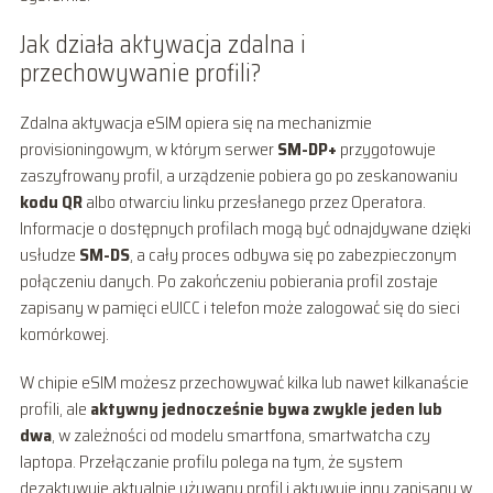
Jak działa aktywacja zdalna i
przechowywanie profili?
Zdalna aktywacja eSIM opiera się na mechanizmie
provisioningowym, w którym serwer
SM-DP+
przygotowuje
zaszyfrowany profil, a urządzenie pobiera go po zeskanowaniu
kodu QR
albo otwarciu linku przesłanego przez Operatora.
Informacje o dostępnych profilach mogą być odnajdywane dzięki
usłudze
SM-DS
, a cały proces odbywa się po zabezpieczonym
połączeniu danych. Po zakończeniu pobierania profil zostaje
zapisany w pamięci eUICC i telefon może zalogować się do sieci
komórkowej.
W chipie eSIM możesz przechowywać kilka lub nawet kilkanaście
profili, ale
aktywny jednocześnie bywa zwykle jeden lub
dwa
, w zależności od modelu smartfona, smartwatcha czy
laptopa. Przełączanie profilu polega na tym, że system
dezaktywuje aktualnie używany profil i aktywuje inny zapisany w