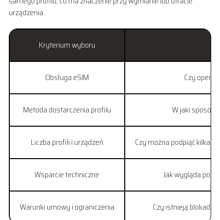
samego profilu, co ma znaczenie przy wymianie lub utracie
urządzenia.
Kryterium wyboru
Obsługa eSIM
Czy operato
Metoda dostarczenia profilu
W jaki sposób d
Liczba profili i urządzeń
Czy można podpiąć kilka pro
Wsparcie techniczne
Jak wygląda pomoc
Warunki umowy i ograniczenia
Czy istnieją blokady 