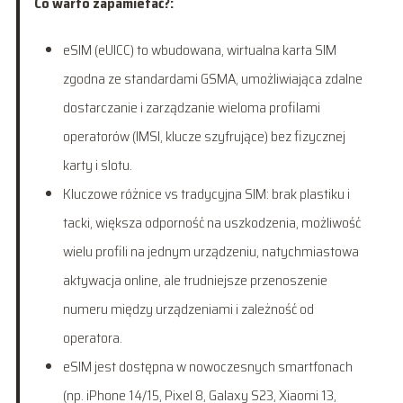
Co warto zapamietać?:
eSIM (eUICC) to wbudowana, wirtualna karta SIM
zgodna ze standardami GSMA, umożliwiająca zdalne
dostarczanie i zarządzanie wieloma profilami
operatorów (IMSI, klucze szyfrujące) bez fizycznej
karty i slotu.
Kluczowe różnice vs tradycyjna SIM: brak plastiku i
tacki, większa odporność na uszkodzenia, możliwość
wielu profili na jednym urządzeniu, natychmiastowa
aktywacja online, ale trudniejsze przenoszenie
numeru między urządzeniami i zależność od
operatora.
eSIM jest dostępna w nowoczesnych smartfonach
(np. iPhone 14/15, Pixel 8, Galaxy S23, Xiaomi 13,