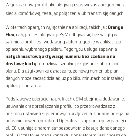
Włączasz nowy profil jako aktywny i sprawdzasz połączenie z
siecią komórkową, testując połączenia lub transmisję danych.
W ofertach opartych wyłącznie na aplikacji, takich jak
Orange
Flex
, cały proces aktywacji eSIM odbywa się bez wizyty w
salonie, a profil jest wydawany automatycznie w aplikacji po
opłaceniu wybranego pakietu. Tego typu usługa zapewnia
natychmiastową aktywację numeru bez czekania na
dostawę karty
i umożliwia szybkie przypisanie lub zmianę
planu. Dla użytkownika oznacza to, że nowy numer lub plan
danych może zacząć działać już po kilku minutach od instalacji
aplikacji Operatora.
Podstawowe operacje na profilach eSIM obejmują dodawanie,
usuwanie oraz przełączanie profilu, co przeprowadzasz z
poziomu ustawień systemowych urządzenia. Dodanie polega na
pobraniu nowego profilu od Operatora i zapisaniu go w pamięci
eUICC, usunięcie natomiast bezpowrotnie kasuje dane danego
profilu i często wymaga kontaktu z operatorem, jeśli chcesz go