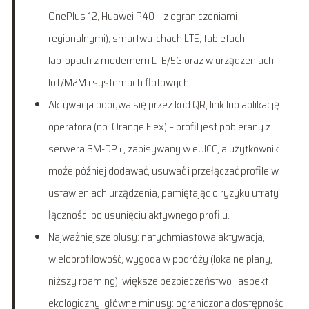
OnePlus 12, Huawei P40 – z ograniczeniami
regionalnymi), smartwatchach LTE, tabletach,
laptopach z modemem LTE/5G oraz w urządzeniach
IoT/M2M i systemach flotowych.
Aktywacja odbywa się przez kod QR, link lub aplikację
operatora (np. Orange Flex) – profil jest pobierany z
serwera SM-DP+, zapisywany w eUICC, a użytkownik
może później dodawać, usuwać i przełączać profile w
ustawieniach urządzenia, pamiętając o ryzyku utraty
łączności po usunięciu aktywnego profilu.
Najważniejsze plusy: natychmiastowa aktywacja,
wieloprofilowość, wygoda w podróży (lokalne plany,
niższy roaming), większe bezpieczeństwo i aspekt
ekologiczny; główne minusy: ograniczona dostępność