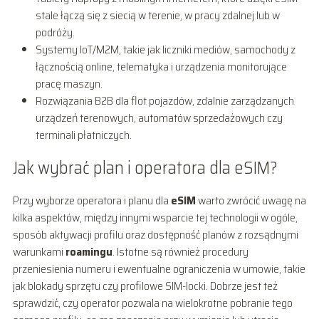
stale łączą się z siecią w terenie, w pracy zdalnej lub w
podróży.
Systemy IoT/M2M, takie jak liczniki mediów, samochody z
łącznością online, telematyka i urządzenia monitorujące
pracę maszyn.
Rozwiązania B2B dla flot pojazdów, zdalnie zarządzanych
urządzeń terenowych, automatów sprzedażowych czy
terminali płatniczych.
Jak wybrać plan i operatora dla eSIM?
Przy wyborze operatora i planu dla
eSIM
warto zwrócić uwagę na
kilka aspektów, między innymi wsparcie tej technologii w ogóle,
sposób aktywacji profilu oraz dostępność planów z rozsądnymi
warunkami
roamingu
. Istotne są również procedury
przeniesienia numeru i ewentualne ograniczenia w umowie, takie
jak blokady sprzętu czy profilowe SIM-locki. Dobrze jest też
sprawdzić, czy operator pozwala na wielokrotne pobranie tego