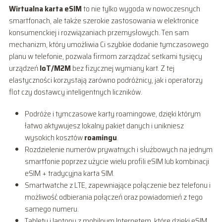
Wirtualna karta eSIM
to nie tylko wygoda w nowoczesnych
smartfonach, ale także szerokie zastosowania w elektronice
konsumenckiej i rozwiązaniach przemysłowych. Ten sam
mechanizm, który umożliwia Ci szybkie dodanie tymczasowego
planu w telefonie, pozwala firmom zarządzać setkami tysięcy
urządzeń
IoT/M2M
bez fizycznej wymiany kart. Z tej
elastyczności korzystają zarówno podróżnicy, jak i operatorzy
flot czy dostawcy inteligentnych liczników.
Podróże i tymczasowe karty roamingowe, dzięki którym
łatwo aktywujesz lokalny pakiet danych i unikniesz
wysokich kosztów
roamingu
.
Rozdzielenie numerów prywatnych i służbowych na jednym
smartfonie poprzez użycie wielu profili eSIM lub kombinacji
eSIM + tradycyjna karta SIM.
Smartwatche z LTE, zapewniające połączenie bez telefonu i
możliwość odbierania połączeń oraz powiadomień z tego
samego numeru.
Tablety i laptopy z mobilnym Internetem, które dzięki eSIM