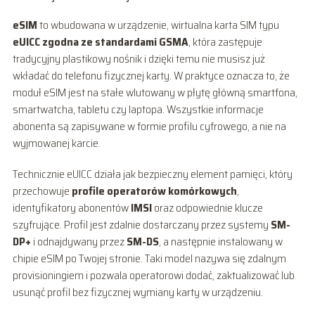
eSIM
to wbudowana w urządzenie, wirtualna karta SIM typu
eUICC zgodna ze standardami GSMA
, która zastępuje
tradycyjny plastikowy nośnik i dzięki temu nie musisz już
wkładać do telefonu fizycznej karty. W praktyce oznacza to, że
moduł eSIM jest na stałe wlutowany w płytę główną smartfona,
smartwatcha, tabletu czy laptopa. Wszystkie informacje
abonenta są zapisywane w formie profilu cyfrowego, a nie na
wyjmowanej karcie.
Technicznie eUICC działa jak bezpieczny element pamięci, który
przechowuje
profile operatorów komórkowych
,
identyfikatory abonentów
IMSI
oraz odpowiednie klucze
szyfrujące. Profil jest zdalnie dostarczany przez systemy
SM-
DP+
i odnajdywany przez
SM-DS
, a następnie instalowany w
chipie eSIM po Twojej stronie. Taki model nazywa się zdalnym
provisioningiem i pozwala operatorowi dodać, zaktualizować lub
usunąć profil bez fizycznej wymiany karty w urządzeniu.