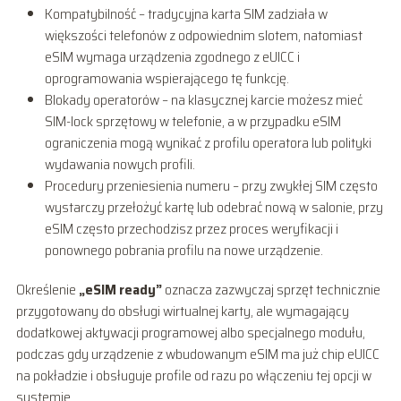
Kompatybilność – tradycyjna karta SIM zadziała w
większości telefonów z odpowiednim slotem, natomiast
eSIM wymaga urządzenia zgodnego z eUICC i
oprogramowania wspierającego tę funkcję.
Blokady operatorów – na klasycznej karcie możesz mieć
SIM-lock sprzętowy w telefonie, a w przypadku eSIM
ograniczenia mogą wynikać z profilu operatora lub polityki
wydawania nowych profili.
Procedury przeniesienia numeru – przy zwykłej SIM często
wystarczy przełożyć kartę lub odebrać nową w salonie, przy
eSIM często przechodzisz przez proces weryfikacji i
ponownego pobrania profilu na nowe urządzenie.
Określenie
„eSIM ready”
oznacza zazwyczaj sprzęt technicznie
przygotowany do obsługi wirtualnej karty, ale wymagający
dodatkowej aktywacji programowej albo specjalnego modułu,
podczas gdy urządzenie z wbudowanym eSIM ma już chip eUICC
na pokładzie i obsługuje profile od razu po włączeniu tej opcji w
systemie.