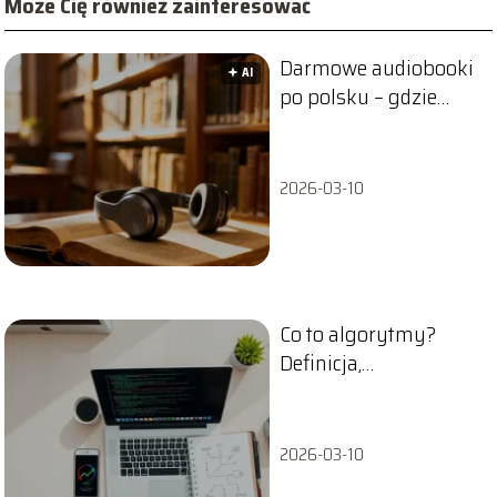
Może Cię również zainteresować
Darmowe audiobooki
🟅 AI
po polsku – gdzie
znaleźć pełne wersje?
2026-03-10
Co to algorytmy?
Definicja,
zastosowanie i
znaczenie w życiu
codziennym
2026-03-10