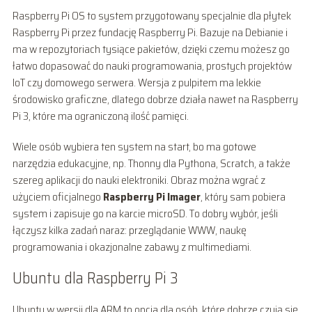
Raspberry Pi OS to system przygotowany specjalnie dla płytek
Raspberry Pi przez fundację Raspberry Pi. Bazuje na Debianie i
ma w repozytoriach tysiące pakietów, dzięki czemu możesz go
łatwo dopasować do nauki programowania, prostych projektów
IoT czy domowego serwera. Wersja z pulpitem ma lekkie
środowisko graficzne, dlatego dobrze działa nawet na Raspberry
Pi 3, które ma ograniczoną ilość pamięci.
Wiele osób wybiera ten system na start, bo ma gotowe
narzędzia edukacyjne, np. Thonny dla Pythona, Scratch, a także
szereg aplikacji do nauki elektroniki. Obraz można wgrać z
użyciem oficjalnego
Raspberry Pi Imager
, który sam pobiera
system i zapisuje go na karcie microSD. To dobry wybór, jeśli
łączysz kilka zadań naraz: przeglądanie WWW, naukę
programowania i okazjonalne zabawy z multimediami.
Ubuntu dla Raspberry Pi 3
Ubuntu w wersji dla ARM to opcja dla osób, które dobrze czują się