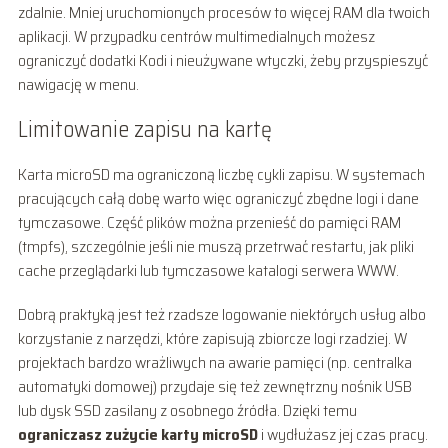
zdalnie. Mniej uruchomionych procesów to więcej RAM dla twoich
aplikacji. W przypadku centrów multimedialnych możesz
ograniczyć dodatki Kodi i nieużywane wtyczki, żeby przyspieszyć
nawigację w menu.
Limitowanie zapisu na kartę
Karta microSD ma ograniczoną liczbę cykli zapisu. W systemach
pracujących całą dobę warto więc ograniczyć zbędne logi i dane
tymczasowe. Część plików można przenieść do pamięci RAM
(tmpfs), szczególnie jeśli nie muszą przetrwać restartu, jak pliki
cache przeglądarki lub tymczasowe katalogi serwera WWW.
Dobrą praktyką jest też rzadsze logowanie niektórych usług albo
korzystanie z narzędzi, które zapisują zbiorcze logi rzadziej. W
projektach bardzo wrażliwych na awarie pamięci (np. centralka
automatyki domowej) przydaje się też zewnętrzny nośnik USB
lub dysk SSD zasilany z osobnego źródła. Dzięki temu
ograniczasz zużycie karty microSD
i wydłużasz jej czas pracy.