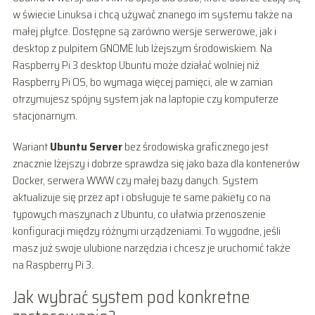
w świecie Linuksa i chcą używać znanego im systemu także na
małej płytce. Dostępne są zarówno wersje serwerowe, jak i
desktop z pulpitem GNOME lub lżejszym środowiskiem. Na
Raspberry Pi 3 desktop Ubuntu może działać wolniej niż
Raspberry Pi OS, bo wymaga więcej pamięci, ale w zamian
otrzymujesz spójny system jak na laptopie czy komputerze
stacjonarnym.
Wariant
Ubuntu Server
bez środowiska graficznego jest
znacznie lżejszy i dobrze sprawdza się jako baza dla kontenerów
Docker, serwera WWW czy małej bazy danych. System
aktualizuje się przez apt i obsługuje te same pakiety co na
typowych maszynach z Ubuntu, co ułatwia przenoszenie
konfiguracji między różnymi urządzeniami. To wygodne, jeśli
masz już swoje ulubione narzędzia i chcesz je uruchomić także
na Raspberry Pi 3.
Jak wybrać system pod konkretne