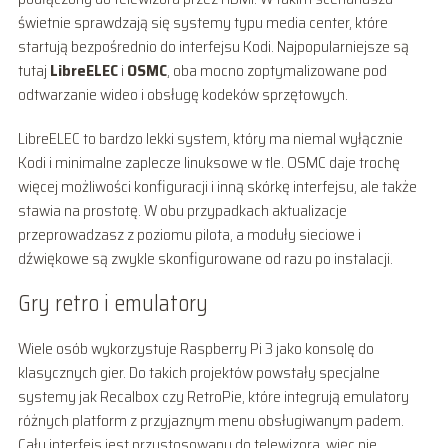
świetnie sprawdzają się systemy typu media center, które
startują bezpośrednio do interfejsu Kodi. Najpopularniejsze są
tutaj
LibreELEC
i
OSMC
, oba mocno zoptymalizowane pod
odtwarzanie wideo i obsługę kodeków sprzętowych.
LibreELEC to bardzo lekki system, który ma niemal wyłącznie
Kodi i minimalne zaplecze linuksowe w tle. OSMC daje trochę
więcej możliwości konfiguracji i inną skórkę interfejsu, ale także
stawia na prostotę. W obu przypadkach aktualizacje
przeprowadzasz z poziomu pilota, a moduły sieciowe i
dźwiękowe są zwykle skonfigurowane od razu po instalacji.
Gry retro i emulatory
Wiele osób wykorzystuje Raspberry Pi 3 jako konsolę do
klasycznych gier. Do takich projektów powstały specjalne
systemy jak Recalbox czy RetroPie, które integrują emulatory
różnych platform z przyjaznym menu obsługiwanym padem.
Cały interfejs jest przystosowany do telewizora, więc nie