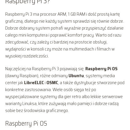
Raspberry Pi 3?
Raspberry Pi 3 ma procesor ARM, 1 GB RAM i dość prostą kartę
graficzną, dlatego nie każdy system sprawdzi się równie dobrze.
Dobrze dobrany system potrafi wyraźnie przyspieszyć działanie
całego mini komputera i poprawić komfort pracy. Warto od razu
zdecydować, czy zależy ci bardziej na prostocie obsługi,
wydajności w konsoli czy może na multimediach i filmach w
wysokiej rozdzielczości.
Najczęściej na Raspberry Pi 3 pojawiają się:
Raspberry Pi OS
(dawny Raspbian), różne odmiany
Ubuntu
, systemy media
center jak
LibreELEC
i
OSMC
, a także dystrybucje stworzone pod
konkretne zastosowania. Wiele osób sięga też po
wyspecjalizowane systemy dla gier retro albo lekkie serwerowe
warianty Linuksa, które zużywają mało pamięci i dobrze radzą
sobie bez środowiska graficznego.
Raspberry Pi OS