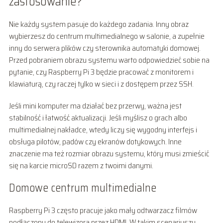
zastosowanie?
Nie każdy system pasuje do każdego zadania. Inny obraz
wybierzesz do centrum multimedialnego w salonie, a zupełnie
inny do serwera plików czy sterownika automatyki domowej.
Przed pobraniem obrazu systemu warto odpowiedzieć sobie na
pytanie, czy Raspberry Pi 3 będzie pracować z monitorem i
klawiaturą, czy raczej tylko w sieci i z dostępem przez SSH.
Jeśli mini komputer ma działać bez przerwy, ważna jest
stabilność i łatwość aktualizacji. Jeśli myślisz o grach albo
multimedialnej nakładce, wtedy liczy się wygodny interfejs i
obsługa pilotów, padów czy ekranów dotykowych. Inne
znaczenie ma też rozmiar obrazu systemu, który musi zmieścić
się na karcie microSD razem z twoimi danymi.
Domowe centrum multimedialne
Raspberry Pi 3 często pracuje jako mały odtwarzacz filmów
podłączony do telewizora przez HDMI. W takim scenariuszu