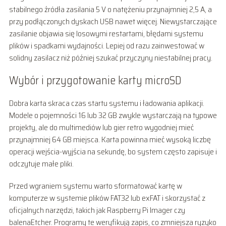
stabilnego źródła zasilania 5 V o natężeniu przynajmniej 2,5 A, a
przy podłączonych dyskach USB nawet więcej. Niewystarczające
zasilanie objawia się losowymi restartami, błędami systemu
plików i spadkami wydajności. Lepiej od razu zainwestować w
solidny zasilacz niż później szukać przyczyny niestabilnej pracy.
Wybór i przygotowanie karty microSD
Dobra karta skraca czas startu systemu i ładowania aplikacji.
Modele o pojemności 16 lub 32 GB zwykle wystarczają na typowe
projekty, ale do multimediów lub gier retro wygodniej mieć
przynajmniej 64 GB miejsca. Karta powinna mieć wysoką liczbę
operacji wejścia-wyjścia na sekundę, bo system często zapisuje i
odczytuje małe pliki.
Przed wgraniem systemu warto sformatować kartę w
komputerze w systemie plików FAT32 lub exFAT i skorzystać z
oficjalnych narzędzi, takich jak Raspberry Pi Imager czy
balenaEtcher. Programy te weryfikują zapis, co zmniejsza ryzyko