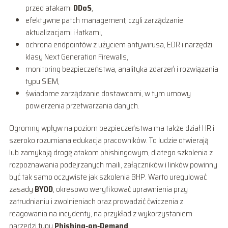
przed atakami
DDoS
,
efektywne patch management, czyli zarządzanie
aktualizacjami i łatkami,
ochrona endpointów z użyciem antywirusa, EDR i narzędzi
klasy Next Generation Firewalls,
monitoring bezpieczeństwa, analityka zdarzeń i rozwiązania
typu SIEM,
świadome zarządzanie dostawcami, w tym umowy
powierzenia przetwarzania danych.
Ogromny wpływ na poziom bezpieczeństwa ma także dział HR i
szeroko rozumiana edukacja pracowników. To ludzie otwierają
lub zamykają drogę atakom phishingowym, dlatego szkolenia z
rozpoznawania podejrzanych maili, załączników i linków powinny
być tak samo oczywiste jak szkolenia BHP. Warto uregulować
zasady
BYOD
, okresowo weryfikować uprawnienia przy
zatrudnianiu i zwolnieniach oraz prowadzić ćwiczenia z
reagowania na incydenty, na przykład z wykorzystaniem
narzędzi typu
Phishing‑on‑Demand
.