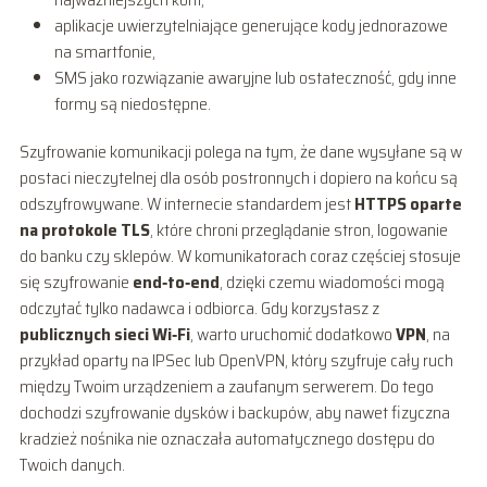
aplikacje uwierzytelniające generujące kody jednorazowe
na smartfonie,
SMS jako rozwiązanie awaryjne lub ostateczność, gdy inne
formy są niedostępne.
Szyfrowanie komunikacji polega na tym, że dane wysyłane są w
postaci nieczytelnej dla osób postronnych i dopiero na końcu są
odszyfrowywane. W internecie standardem jest
HTTPS oparte
na protokole TLS
, które chroni przeglądanie stron, logowanie
do banku czy sklepów. W komunikatorach coraz częściej stosuje
się szyfrowanie
end‑to‑end
, dzięki czemu wiadomości mogą
odczytać tylko nadawca i odbiorca. Gdy korzystasz z
publicznych sieci Wi‑Fi
, warto uruchomić dodatkowo
VPN
, na
przykład oparty na IPSec lub OpenVPN, który szyfruje cały ruch
między Twoim urządzeniem a zaufanym serwerem. Do tego
dochodzi szyfrowanie dysków i backupów, aby nawet fizyczna
kradzież nośnika nie oznaczała automatycznego dostępu do
Twoich danych.