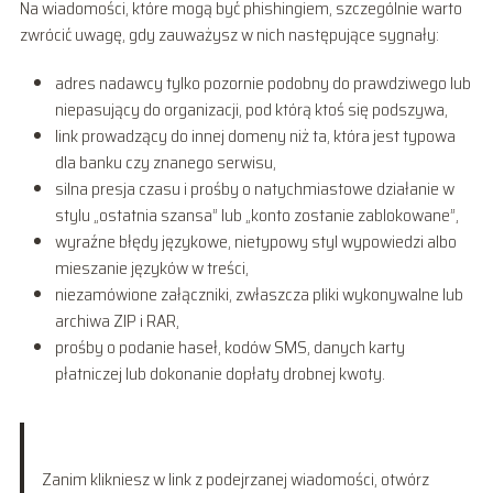
Na wiadomości, które mogą być phishingiem, szczególnie warto
zwrócić uwagę, gdy zauważysz w nich następujące sygnały:
adres nadawcy tylko pozornie podobny do prawdziwego lub
niepasujący do organizacji, pod którą ktoś się podszywa,
link prowadzący do innej domeny niż ta, która jest typowa
dla banku czy znanego serwisu,
silna presja czasu i prośby o natychmiastowe działanie w
stylu „ostatnia szansa” lub „konto zostanie zablokowane”,
wyraźne błędy językowe, nietypowy styl wypowiedzi albo
mieszanie języków w treści,
niezamówione załączniki, zwłaszcza pliki wykonywalne lub
archiwa ZIP i RAR,
prośby o podanie haseł, kodów SMS, danych karty
płatniczej lub dokonanie dopłaty drobnej kwoty.
Zanim klikniesz w link z podejrzanej wiadomości, otwórz