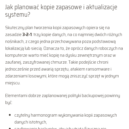
Jak planować kopie zapasowe i aktualizacje
systemu?
Skuteczny plan tworzenia kopii zapasowych opiera się na
zasadzie
3‑2‑1
: trzy kopie danych, na co najmniej dwóch różnych
nośnikach, z czego jedna przechowywana poza podstawową
lokalizacją lub siecią. Oznacza to, że oprócz danych roboczych na
komputerze warto mieć kopię na dysku zewnętrznym oraz w
zaufanej, zaszyfrowanej chmurze. Takie podejście chroni
jednocześnie przed awarią sprzętu, atakiem ransomware i
zdarzeniami losowymi, które mogą zniszczyć sprzęt w jednym
miejscu.
Elementami dobrze zaplanowanej polityki backupowej powinny
być:
czytelny harmonogram wykonywania kopii zapasowych
danych istotnych,
szyfrowanie backupów, aby ich utrata fizyczna nie