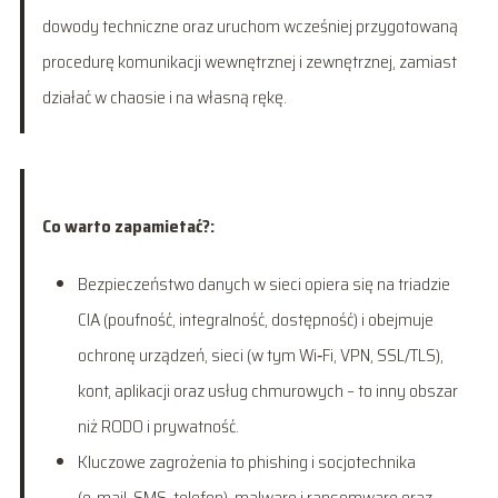
dowody techniczne oraz uruchom wcześniej przygotowaną
procedurę komunikacji wewnętrznej i zewnętrznej, zamiast
działać w chaosie i na własną rękę.
Co warto zapamietać?:
Bezpieczeństwo danych w sieci opiera się na triadzie
CIA (poufność, integralność, dostępność) i obejmuje
ochronę urządzeń, sieci (w tym Wi‑Fi, VPN, SSL/TLS),
kont, aplikacji oraz usług chmurowych – to inny obszar
niż RODO i prywatność.
Kluczowe zagrożenia to phishing i socjotechnika
(e‑mail, SMS, telefon), malware i ransomware oraz