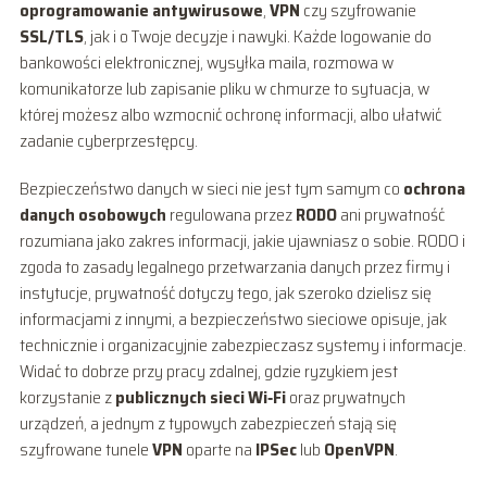
oprogramowanie antywirusowe
,
VPN
czy szyfrowanie
SSL/TLS
, jak i o Twoje decyzje i nawyki. Każde logowanie do
bankowości elektronicznej, wysyłka maila, rozmowa w
komunikatorze lub zapisanie pliku w chmurze to sytuacja, w
której możesz albo wzmocnić ochronę informacji, albo ułatwić
zadanie cyberprzestępcy.
Bezpieczeństwo danych w sieci nie jest tym samym co
ochrona
danych osobowych
regulowana przez
RODO
ani prywatność
rozumiana jako zakres informacji, jakie ujawniasz o sobie. RODO i
zgoda to zasady legalnego przetwarzania danych przez firmy i
instytucje, prywatność dotyczy tego, jak szeroko dzielisz się
informacjami z innymi, a bezpieczeństwo sieciowe opisuje, jak
technicznie i organizacyjnie zabezpieczasz systemy i informacje.
Widać to dobrze przy pracy zdalnej, gdzie ryzykiem jest
korzystanie z
publicznych sieci Wi‑Fi
oraz prywatnych
urządzeń, a jednym z typowych zabezpieczeń stają się
szyfrowane tunele
VPN
oparte na
IPSec
lub
OpenVPN
.