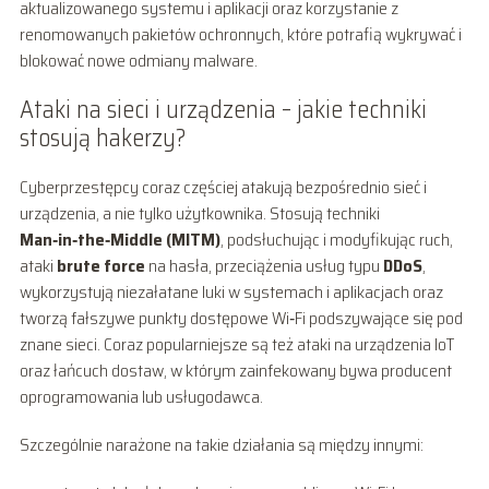
aktualizowanego systemu i aplikacji oraz korzystanie z
renomowanych pakietów ochronnych, które potrafią wykrywać i
blokować nowe odmiany malware.
Ataki na sieci i urządzenia – jakie techniki
stosują hakerzy?
Cyberprzestępcy coraz częściej atakują bezpośrednio sieć i
urządzenia, a nie tylko użytkownika. Stosują techniki
Man‑in‑the‑Middle (MITM)
, podsłuchując i modyfikując ruch,
ataki
brute force
na hasła, przeciążenia usług typu
DDoS
,
wykorzystują niezałatane luki w systemach i aplikacjach oraz
tworzą fałszywe punkty dostępowe Wi‑Fi podszywające się pod
znane sieci. Coraz popularniejsze są też ataki na urządzenia IoT
oraz łańcuch dostaw, w którym zainfekowany bywa producent
oprogramowania lub usługodawca.
Szczególnie narażone na takie działania są między innymi: