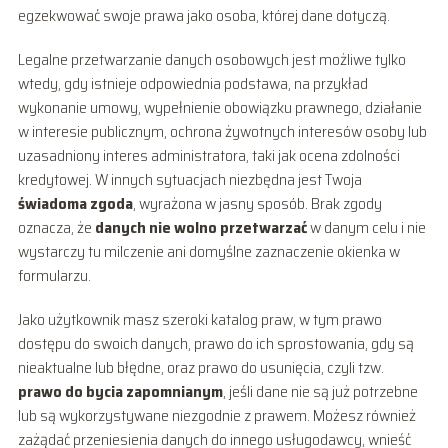
egzekwować swoje prawa jako osoba, której dane dotyczą.
Legalne przetwarzanie danych osobowych jest możliwe tylko
wtedy, gdy istnieje odpowiednia podstawa, na przykład
wykonanie umowy, wypełnienie obowiązku prawnego, działanie
w interesie publicznym, ochrona żywotnych interesów osoby lub
uzasadniony interes administratora, taki jak ocena zdolności
kredytowej. W innych sytuacjach niezbędna jest Twoja
świadoma zgoda
, wyrażona w jasny sposób. Brak zgody
oznacza, że
danych nie wolno przetwarzać
w danym celu i nie
wystarczy tu milczenie ani domyślne zaznaczenie okienka w
formularzu.
Jako użytkownik masz szeroki katalog praw, w tym prawo
dostępu do swoich danych, prawo do ich sprostowania, gdy są
nieaktualne lub błędne, oraz prawo do usunięcia, czyli tzw.
prawo do bycia zapomnianym
, jeśli dane nie są już potrzebne
lub są wykorzystywane niezgodnie z prawem. Możesz również
zażądać przeniesienia danych do innego usługodawcy, wnieść