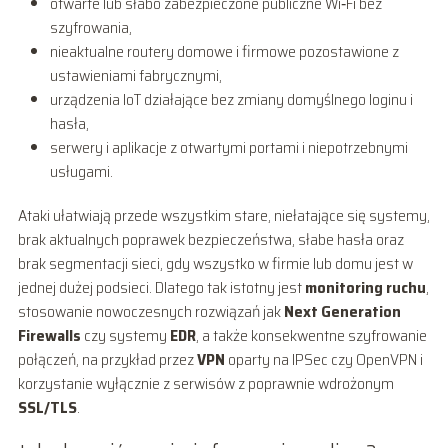
otwarte lub słabo zabezpieczone publiczne Wi‑Fi bez
szyfrowania,
nieaktualne routery domowe i firmowe pozostawione z
ustawieniami fabrycznymi,
urządzenia IoT działające bez zmiany domyślnego loginu i
hasła,
serwery i aplikacje z otwartymi portami i niepotrzebnymi
usługami.
Ataki ułatwiają przede wszystkim stare, niełatające się systemy,
brak aktualnych poprawek bezpieczeństwa, słabe hasła oraz
brak segmentacji sieci, gdy wszystko w firmie lub domu jest w
jednej dużej podsieci. Dlatego tak istotny jest
monitoring ruchu
,
stosowanie nowoczesnych rozwiązań jak
Next Generation
Firewalls
czy systemy
EDR
, a także konsekwentne szyfrowanie
połączeń, na przykład przez
VPN
oparty na IPSec czy OpenVPN i
korzystanie wyłącznie z serwisów z poprawnie wdrożonym
SSL/TLS
.