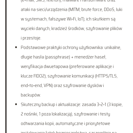
ataki na sieci/urządzenia (MITM, brute force, DDoS, luki
w systemach, fałszywe Wi‑Fi, IoT); ich skutkiem są
wycieki danych, kradzież środków, szyfrowanie plików
i przestoje.
Podstawowe praktyki ochrony użytkownika: unikalne,
długie hasła (passphrase) + menedżer haseł,
weryfikacja dwuetapowa (preferowane aplikacje i
klucze FIDO2), szyfrowanie komunikacji (HTTPS/TLS,
end‑to‑end, VPN) oraz szyfrowanie dysków i
backupów.
Skuteczny backup i aktualizacje: zasada 3‑2‑1 (3 kopie,
2 nośniki, 1 poza lokalizacją), szyfrowanie i testy
odtwarzania kopii, automatyczne i priorytetowe
instalowanie łatek bezpieczeństwa, szczególnie na