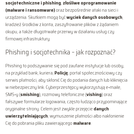
socjotechniczne i phishing
,
złośliwe oprogramowanie
(malware i ransomware)
oraz bezpośrednie ataki na sieci i
urządzenia. Skutkiem mogą być
wyciek danych osobowych
,
kradzież środków z konta, zaszyfrowanie plików z żądaniem
okupu, a także długotrwałe przerwy w działaniu usług czy
firmowej infrastruktury.
Phishing i socjotechnika – jak rozpoznać?
Phishing to podszywanie się pod zaufane instytucje lub osoby,
na przykład bank, kuriera,
Policję
, portal społecznościowy czy
serwis płatności, aby skłonić Cię do podania danych lub kliknięcia
w niebezpieczny link. Cyberprzestępcy wykorzystują e‑maile,
SMS‑y (
smishing
), rozmowy telefoniczne (
vishing
) oraz
fałszywe formularze logowania, często łudząco przypominające
oryginalne strony. Celem jest zwykle przejęcie
danych
uwierzytelniających
, wymuszenie płatności albo nakłonienie
Cię do pobrania pliku zawierającego
malware
.