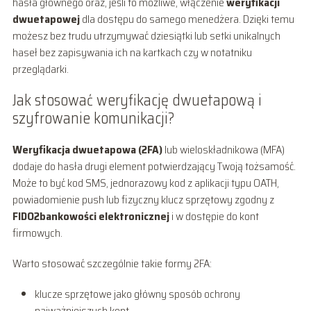
hasła głównego oraz, jeśli to możliwe, włączenie
weryfikacji
dwuetapowej
dla dostępu do samego menedżera. Dzięki temu
możesz bez trudu utrzymywać dziesiątki lub setki unikalnych
haseł bez zapisywania ich na kartkach czy w notatniku
przeglądarki.
Jak stosować weryfikację dwuetapową i
szyfrowanie komunikacji?
Weryfikacja dwuetapowa (2FA)
lub wieloskładnikowa (MFA)
dodaje do hasła drugi element potwierdzający Twoją tożsamość.
Może to być kod SMS, jednorazowy kod z aplikacji typu OATH,
powiadomienie push lub fizyczny klucz sprzętowy zgodny z
FIDO2bankowości elektronicznej
i w dostępie do kont
firmowych.
Warto stosować szczególnie takie formy 2FA:
klucze sprzętowe jako główny sposób ochrony
najważniejszych kont,